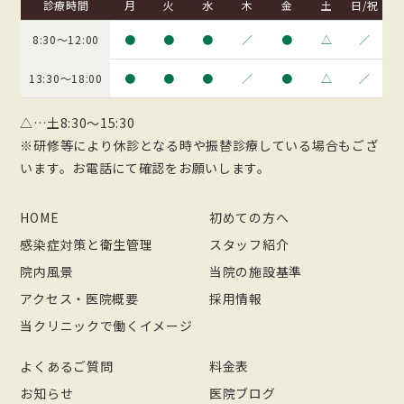
診療時間
月
火
水
木
金
土
日/祝
8:30〜12:00
●
●
●
／
●
△
／
13:30〜18:00
●
●
●
／
●
△
／
△…土8:30～15:30
※研修等により休診となる時や振替診療している場合もござ
います。お電話にて確認をお願いします。
HOME
初めての方へ
感染症対策と衛生管理
スタッフ紹介
院内風景
当院の施設基準
アクセス・医院概要
採用情報
当クリニックで働くイメージ
よくあるご質問
料金表
お知らせ
医院ブログ