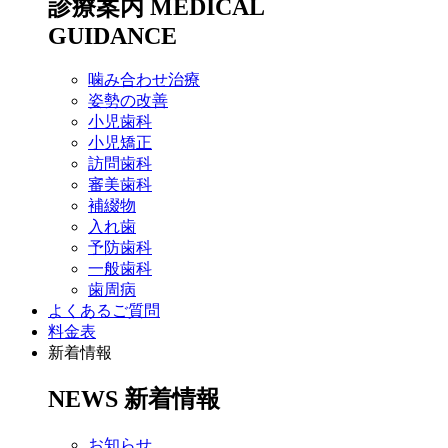
診療案内
MEDICAL
GUIDANCE
噛み合わせ治療
姿勢の改善
小児歯科
小児矯正
訪問歯科
審美歯科
補綴物
入れ歯
予防歯科
一般歯科
歯周病
よくあるご質問
料金表
新着情報
NEWS
新着情報
お知らせ