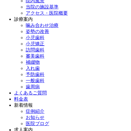
院内風景
当院の施設基準
アクセス・医院概要
診療案内
噛み合わせ治療
姿勢の改善
小児歯科
小児矯正
訪問歯科
審美歯科
補綴物
入れ歯
予防歯科
一般歯科
歯周病
よくあるご質問
料金表
新着情報
症例紹介
お知らせ
医院ブログ
求人案内